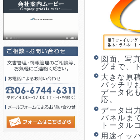
図面、写
グまで、
大きな原
バッチリ
データ化
応。
データ出
パネルま
トータル
用途イッ